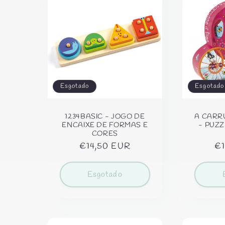
ç
ã
o
Esgotado
Esgotado
:
1234BASIC - JOGO DE
A CARR
ENCAIXE DE FORMAS E
- PUZZ
CORES
Preço
€14,50 EUR
Pr
€1
normal
no
Esgotado