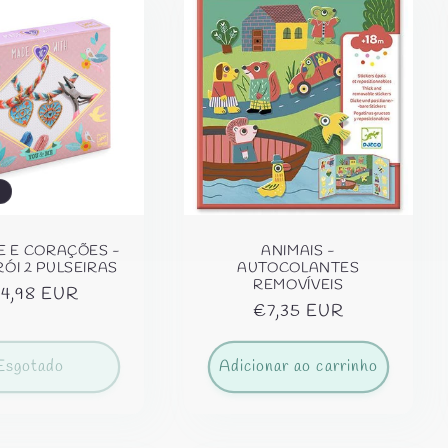
E E CORAÇÕES -
ANIMAIS -
ÓI 2 PULSEIRAS
AUTOCOLANTES
REMOVÍVEIS
eço
4,98 EUR
Preço
€7,35 EUR
rmal
normal
Esgotado
Adicionar ao carrinho