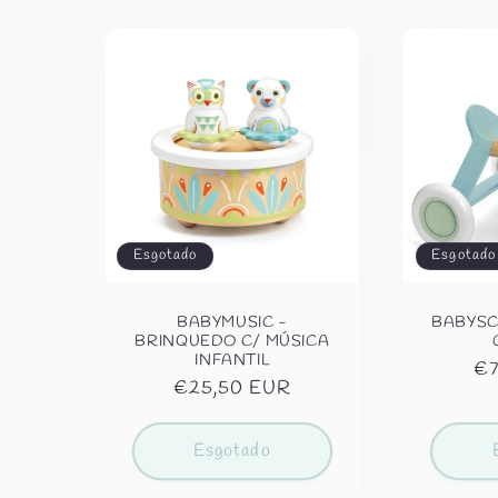
Esgotado
Esgotado
BABYMUSIC -
BABYSCO
BRINQUEDO C/ MÚSICA
INFANTIL
Pr
€7
Preço
€25,50 EUR
no
normal
Esgotado