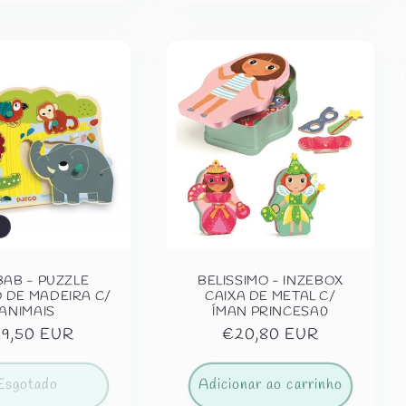
AB - PUZZLE
BELISSIMO - INZEBOX
 DE MADEIRA C/
CAIXA DE METAL C/
ANIMAIS
ÍMAN PRINCESA0
eço
9,50 EUR
Preço
€20,80 EUR
rmal
normal
Esgotado
Adicionar ao carrinho