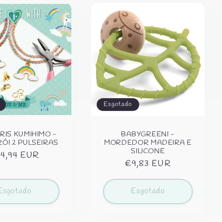
Esgotado
RIS KUMIHIMO -
BABYGREENI -
ÓI 2 PULSEIRAS
MORDEDOR MADEIRA E
SILICONE
eço
14,94 EUR
Preço
€9,83 EUR
rmal
normal
Esgotado
Esgotado