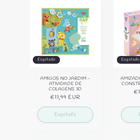
Esgotado
Esgotado
AMIGOS NO JARDIM -
AMIZAD
ATIVIDADE DE
CONSTR
COLAGENS 3D
Pr
€1
Preço
€11,99 EUR
no
normal
Esgotado