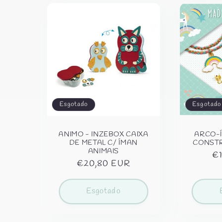
Esgotado
Esgotado
ANIMO - INZEBOX CAIXA
ARCO-Í
DE METAL C/ ÍMAN
CONSTR
ANIMAIS
Pr
€
Preço
€20,80 EUR
no
normal
Esgotado