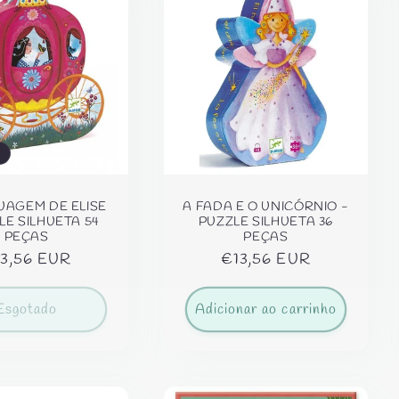
UAGEM DE ELISE
A FADA E O UNICÓRNIO -
LE SILHUETA 54
PUZZLE SILHUETA 36
PEÇAS
PEÇAS
eço
3,56 EUR
Preço
€13,56 EUR
rmal
normal
Esgotado
Adicionar ao carrinho