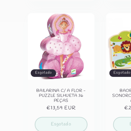
Esgotado
Esgotado
BAILARINA C/ A FLOR -
BAOB
PUZZLE SILHUETA 36
SONORO
PEÇAS
Preço
€13,59 EUR
Pr
€2
normal
no
Esgotado