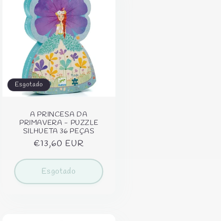
Esgotado
A PRINCESA DA
PRIMAVERA - PUZZLE
SILHUETA 36 PEÇAS
Preço
€13,60 EUR
normal
Esgotado