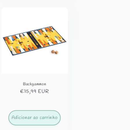
Backgammon
Preço
€15,99 EUR
normal
Adicionar ao carrinho