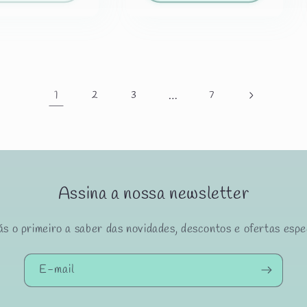
1
…
2
3
7
Assina a nossa newsletter
s o primeiro a saber das novidades, descontos e ofertas espe
E-mail