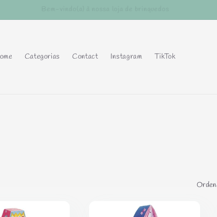
Entrega gratuita na compra de 3 ou mais brinquedos
ome
Categorias
Contact
Instagram
TikTok
Ordena