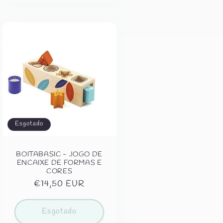
Esgotado
BOITABASIC - JOGO DE
ENCAIXE DE FORMAS E
CORES
Preço
€14,50 EUR
normal
Esgotado