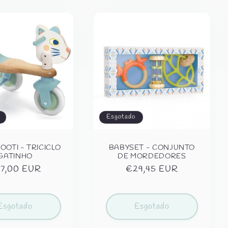
Esgotado
OTI - TRICICLO
BABYSET - CONJUNTO
GATINHO
DE MORDEDORES
eço
7,00 EUR
Preço
€29,45 EUR
rmal
normal
Esgotado
Esgotado