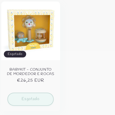
Esgotado
BABYKIT - CONJUNTO
DE MORDEDOR E ROCAS
Preço
€26,25 EUR
normal
Esgotado